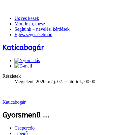
Ügyes kezek
Mondóka, mese
Segítünk – nevelési kérdések
Egészséges életmód
Katicabogár
Részletek
Megjelent: 2020. máj. 07. csütörtök, 00:00
Katicabogár
Gyorsmenü ...
Cseperedő
Tipegő