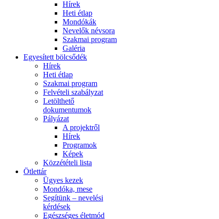
Hírek
Heti étlap
Mondókák
Nevelők névsora
Szakmai program
Galéria
Egyesített bölcsődék
Hírek
Heti étlap
Szakmai program
Felvételi szabályzat
Letölthető
dokumentumok
Pályázat
A projektről
Hírek
Programok
Képek
Közzétételi lista
Ötlettár
Ügyes kezek
Mondóka, mese
Segítünk – nevelési
kérdések
Egészséges életmód