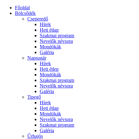
Főoldal
Bölcsődék
Cseperedő
Hírek
Heti étlap
Szakmai program
Nevelők névsora
Mondókák
Galéria
Napsugár
Hírek
Heti étlep
Mondókák
Szakmai program
Nevelők névsora
Galéria
Tipegő
Hírek
Heti étlap
Mondókák
Nevelők névsora
Szakmai program
Galéria
Űrhajós