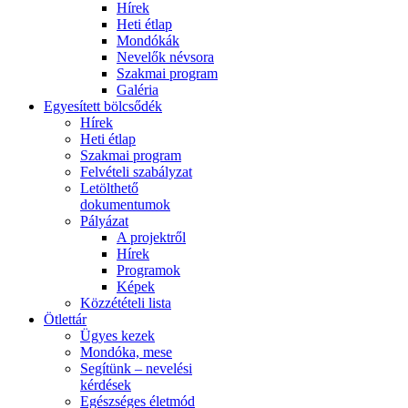
Hírek
Heti étlap
Mondókák
Nevelők névsora
Szakmai program
Galéria
Egyesített bölcsődék
Hírek
Heti étlap
Szakmai program
Felvételi szabályzat
Letölthető
dokumentumok
Pályázat
A projektről
Hírek
Programok
Képek
Közzétételi lista
Ötlettár
Ügyes kezek
Mondóka, mese
Segítünk – nevelési
kérdések
Egészséges életmód