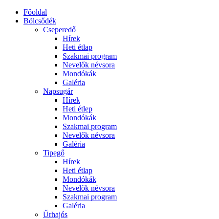
Főoldal
Bölcsődék
Cseperedő
Hírek
Heti étlap
Szakmai program
Nevelők névsora
Mondókák
Galéria
Napsugár
Hírek
Heti étlep
Mondókák
Szakmai program
Nevelők névsora
Galéria
Tipegő
Hírek
Heti étlap
Mondókák
Nevelők névsora
Szakmai program
Galéria
Űrhajós