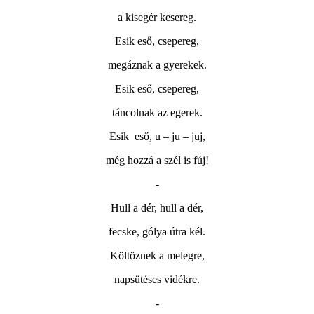
a kisegér kesereg.
Esik eső, csepereg,
megáznak a gyerekek.
Esik eső, csepereg,
táncolnak az egerek.
Esik
eső, u – ju – juj,
még hozzá a szél is fúj!
-
Hull a dér, hull a dér,
fecske, gólya útra kél.
Költöznek a melegre,
napsütéses vidékre.
-