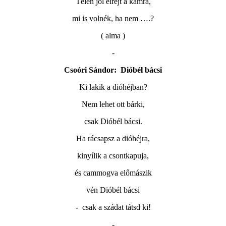
Télen jól elrejt a kamra,
mi is volnék, ha nem ….?
( alma )
-
Csoóri Sándor:
Dióbél bácsi
Ki lakik a dióhéjban?
Nem lehet ott bárki,
csak Dióbél bácsi.
Ha rácsapsz a dióhéjra,
kinyílik a csontkapuja,
és cammogva előmászik
vén Dióbél bácsi
-
csak a szádat tátsd ki!
-