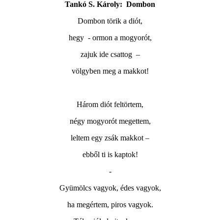
Tankó S. Károly:
Dombon
Dombon törik a diót,
hegy
- ormon a mogyorót,
zajuk ide csattog
–
völgyben meg a makkot!
Három diót feltörtem,
négy mogyorót megettem,
leltem egy zsák makkot –
ebből ti is kaptok!
-
Gyümölcs vagyok, édes vagyok,
ha megértem, piros vagyok.