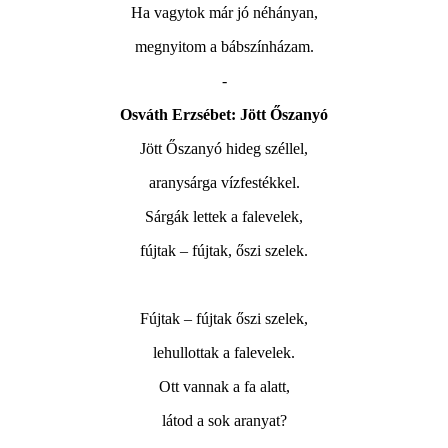
Ha vagytok már jó néhányan,
megnyitom a bábszínházam.
-
Osváth Erzsébet: Jött Őszanyó
Jött Őszanyó hideg széllel,
aranysárga vízfestékkel.
Sárgák lettek a falevelek,
fújtak – fújtak, őszi szelek.
Fújtak – fújtak őszi szelek,
lehullottak a falevelek.
Ott vannak a fa alatt,
látod a sok aranyat?