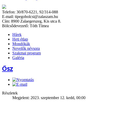
Telefon: 30/870-6221, 92/314-088
E-mail: tipegobolcsi@zalaszam.hu
Cím: 8900 Zalaegerszeg, Kis utca 8.
Bölcsődevezető: Tóth Tímea
Hírek
Heti étlap
Mondókák
Nevelők névsora
Szakmai program
Galéria
Ősz
Részletek
Megjelent: 2023. szeptember 12. kedd, 00:00