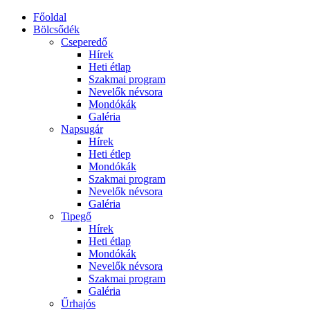
Főoldal
Bölcsődék
Cseperedő
Hírek
Heti étlap
Szakmai program
Nevelők névsora
Mondókák
Galéria
Napsugár
Hírek
Heti étlep
Mondókák
Szakmai program
Nevelők névsora
Galéria
Tipegő
Hírek
Heti étlap
Mondókák
Nevelők névsora
Szakmai program
Galéria
Űrhajós