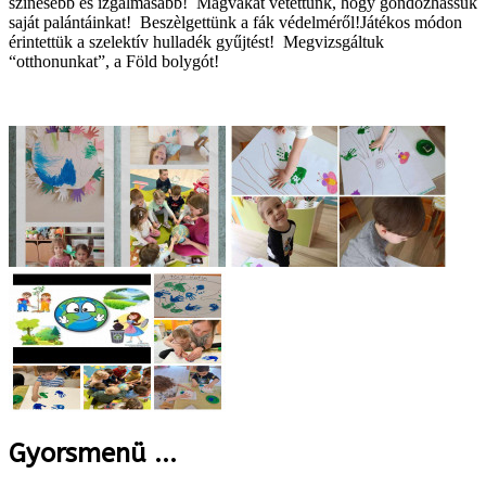
színesebb és izgalmasabb! Magvakat vetettünk, hogy gondozhassuk
saját palántáinkat! Beszèlgettünk a fák védelméről!Játékos módon
érintettük a szelektív hulladék gyűjtést! Megvizsgáltuk
“otthonunkat”, a Föld bolygót!
Gyorsmenü ...