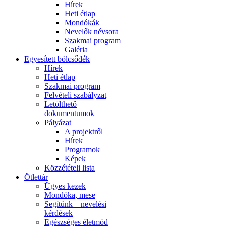
Hírek
Heti étlap
Mondókák
Nevelők névsora
Szakmai program
Galéria
Egyesített bölcsődék
Hírek
Heti étlap
Szakmai program
Felvételi szabályzat
Letölthető
dokumentumok
Pályázat
A projektről
Hírek
Programok
Képek
Közzétételi lista
Ötlettár
Ügyes kezek
Mondóka, mese
Segítünk – nevelési
kérdések
Egészséges életmód