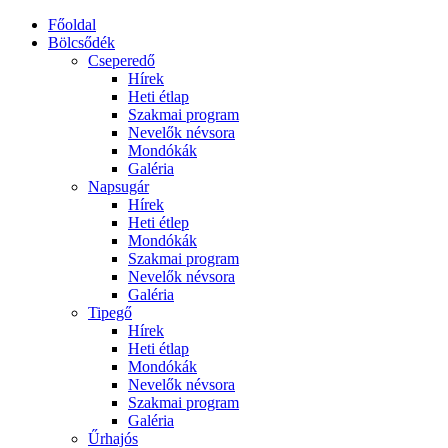
Főoldal
Bölcsődék
Cseperedő
Hírek
Heti étlap
Szakmai program
Nevelők névsora
Mondókák
Galéria
Napsugár
Hírek
Heti étlep
Mondókák
Szakmai program
Nevelők névsora
Galéria
Tipegő
Hírek
Heti étlap
Mondókák
Nevelők névsora
Szakmai program
Galéria
Űrhajós