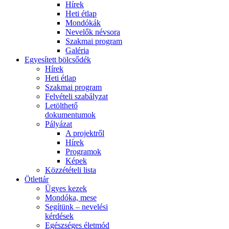
Hírek
Heti étlap
Mondókák
Nevelők névsora
Szakmai program
Galéria
Egyesített bölcsődék
Hírek
Heti étlap
Szakmai program
Felvételi szabályzat
Letölthető
dokumentumok
Pályázat
A projektről
Hírek
Programok
Képek
Közzétételi lista
Ötlettár
Ügyes kezek
Mondóka, mese
Segítünk – nevelési
kérdések
Egészséges életmód