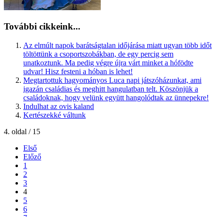
További cikkeink...
Az elmúlt napok barátságtalan időjárása miatt ugyan több időt
töltöttünk a csoportszobákban, de egy percig sem
unatkoztunk. Ma pedig végre újra várt minket a hófödte
udvar! Hisz festeni a hóban is lehet!
Megtartottuk hagyományos Luca napi játszóházunkat, ami
igazán családias és meghitt hangulatban telt. Köszönjük a
családoknak, hogy velünk együtt hangolódtak az ünnepekre!
Indulhat az ovis kaland
Kertészekké váltunk
4. oldal / 15
Első
Előző
1
2
3
4
5
6